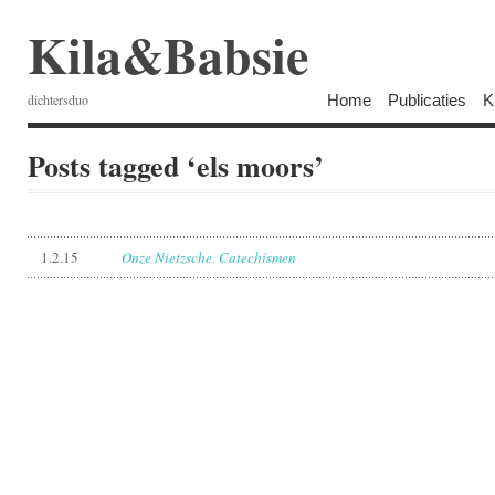
Kila&Babsie
Home
Publicaties
K
dichtersduo
Posts tagged ‘els moors’
1.2.15
Onze Nietzsche. Catechismen