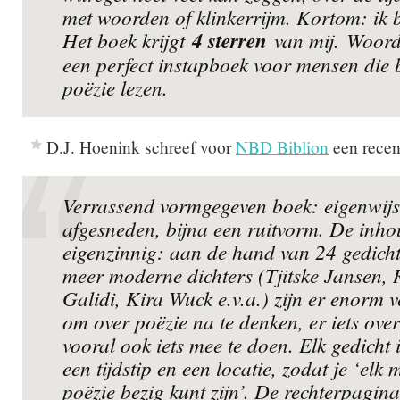
met woorden of klinkerrijm. Kortom: ik 
Het boek krijgt
4 sterren
van mij.
Woord
een perfect instapboek voor mensen die
poëzie lezen.
D.J. Hoenink schreef voor
NBD Biblion
een recen
Verrassend vormgegeven boek: eigenwijs
afgesneden, bijna een ruitvorm. De inhou
eigenzinnig: aan de hand van 24 gedich
meer moderne dichters (Tjitske Jansen,
Galidi, Kira Wuck e.v.a.) zijn er enorm v
om over poëzie na te denken, er iets over
vooral ook iets mee te doen. Elk gedicht
een tijdstip en een locatie, zodat je ‘el
poëzie bezig kunt zijn’. De rechterpagina’