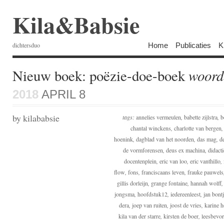
Kila&Babsie
Home
Publicaties
K
dichtersduo
Nieuw boek: poëzie-doe-boek
woord
2018
APRIL 8
by kilababsie
tags:
annelies vermeulen
,
babette zijlstra
,
b
chantal winckens
,
charlotte van bergen
hoenink
,
dagblad van het noorden
,
das mag
,
d
de vormforensen
,
deus ex machina
,
didacti
docentenplein
,
eric van loo
,
eric vanthillo
,
flow
,
fons
,
franciscaans leven
,
frauke pauwels
gillis dorleijn
,
grange fontaine
,
hannah wolff
jongsma
,
hoofdstuk12
,
iedereenleest
,
jan bont
dera
,
joep van ruiten
,
joost de vries
,
karine 
kila van der starre
,
kirsten de boer
,
leesbevor