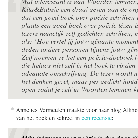
Wat interessant is aan
Woorden temmen
Kila&Babsie een draai geven aan de ong
dat een goed boek over poëzie schrijven 
plaats een goed boek over poëzie lézen is
lezers namelijk zelf gedichten schrijven,
als: ‘Hoe vertel jij jouw gênante mome
deden andere personen tijdens jouw gê
Zelf noemen ze het een poëzie-doeboek 
die helaas niet zelf in het boek te vinden 
adequate omschrijving. De lezer wordt n
het denken gezet, maar per gedicht houd
open zodat je zelf in
Woorden temmen
k
Annelies Vermeulen maakte voor haar blog Allihop
van het boek en schreef in
een recensie
:
Mijn interesse voor poëzie is dus door di