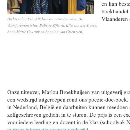
en kan beste
boekhandel 
Vlaanderen
Dichtersduo Kila&Babsie en ontwerpersduo De
Vormforensen (vlnr: Babette Zijlstra, Kila van der Starre,
Anne-Marie Geurink en Annelou van Griensven)
Onze uitgever, Marlou Broekhuijsen van uitgeverij gra
een wedstrijd uitgeroepen rond ons poëzie-doe-boek.
in Nederland, België en daarbuiten kunnen meedoen 
zelfgeschreven gedicht in te sturen. De prijs is een 
voor iedere leerling en docent in de klas (schoolvak 
je meer informatie over de wedstrijd.