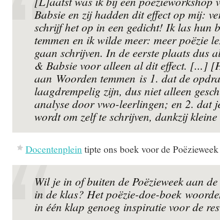
[L]aatst was ik bij een poëzieworkshop 
Babsie en zij hadden dit effect op mij: v
schrijf het op in een gedicht! Ik las hu
temmen en ik wilde meer: meer poëzie lez
gaan schrijven. In de eerste plaats dus a
& Babsie voor alleen al dit effect. [...] [
aan
Woorden temmen
is 1. dat de opdr
laagdrempelig zijn, dus niet alleen gesch
analyse door vwo-leerlingen; en 2. dat j
wordt om zelf te schrijven, dankzij kleine
Docentenplein
tipte ons boek voor de Poëzieweek
Wil je in of buiten de Poëzieweek aan de
in de klas? Het poëzie-doe-boek
woorde
in één klap genoeg inspiratie voor de res