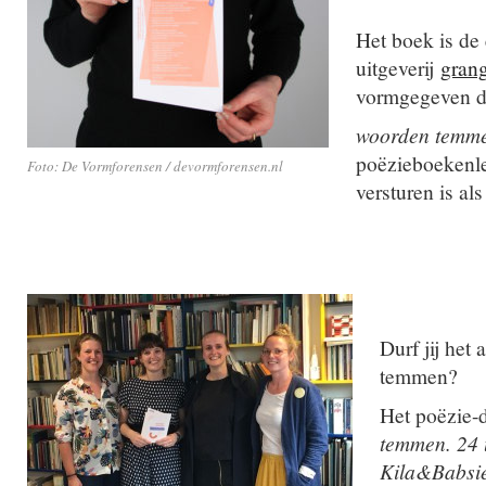
Het boek is de 
uitgeverij
grang
vormgegeven 
woorden temm
poëzieboekenle
Foto: De Vormforensen / devormforensen.nl
versturen is als
Durf jij het
temmen?
Het poëzie
temmen. 24 u
Kila&Babs