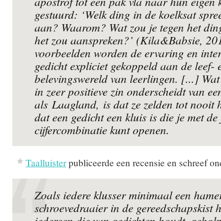
apostrof tot een pak vla naar hun eigen 
gestuurd: ‘Welk ding in de koelksat spree
aan? Waarom? Wat zou je tegen het ding
het zou aanspreken?’ (Kila&Babsie, 201
voorbeelden worden de ervaring en inter
gedicht expliciet gekoppeld aan de leef- 
belevingswereld van leerlingen. [...] Wat
in zeer positieve zin onderscheidt van e
als
Laagland,
is dat ze zelden tot nooit 
dat een gedicht een kluis is die je met de 
cijfercombinatie kunt openen.
Taalluister
publiceerde een recensie en schreef on
Zoals iedere klusser minimaal een hame
schroevedraaier in de gereedschapskist he
iedereen die van gedichten houdt, geholp