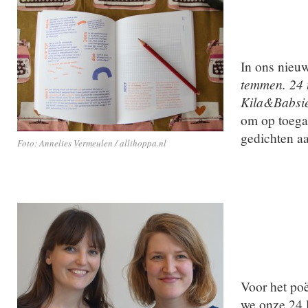
In ons nieu
temmen. 24 u
Kila&Babsi
om op toega
gedichten aa
Foto: Annelies Vermeulen / allihoppa.nl
Voor het po
we onze 24 