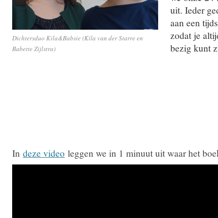
uit. Ieder g
aan een tijds
zodat je alt
Dichtersduo Kila&Babsie (Kila van der Starre en
bezig kunt z
Babette Zijlstra)
In
deze video
leggen we in 1 minuut uit waar het boek