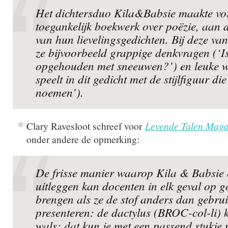
Het dichtersduo Kila&Babsie maakte vor
toegankelijk boekwerk over poëzie, aan
van hun lievelingsgedichten. Bij deze va
ze bijvoorbeeld grappige denkvragen (‘Is
opgehouden met sneeuwen?’) en leuke we
speelt in dit gedicht met de stijlfiguur d
noemen’).
Clary Ravesloot schreef voor
Levende Talen Maga
onder andere de opmerking:
De frisse manier waarop Kila & Babsie 
uitleggen kan docenten in elk geval op 
brengen als ze de stof anders dan gebruik
presenteren: de dactylus (BROC-col-li) k
wals: dat kun je met een passend stukje