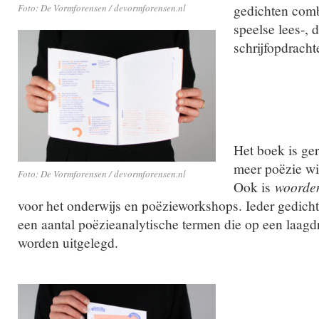
gedichten com
Foto: De Vormforensen / devormforensen.nl
speelse lees-, 
schrijfopdracht
Het boek is ger
meer poëzie wil
Foto: De Vormforensen / devormforensen.nl
Ook is
woorde
voor het onderwijs en poëzieworkshops. Ieder gedich
een aantal poëzieanalytische termen die op een laag
worden uitgelegd.