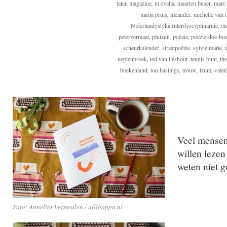
talen magazine
,
m.evalia
,
maarten buser
,
marc 
marja pruis
,
meander
,
michelle van d
Niderlandystyka Interdyscyplinarnie
,
on
petervermaat
,
pluizuit
,
poëzie
,
poëzie-doe-bo
scheurkalender
,
straatpoëzie
,
sylvie marie
,
neplenbroek
,
ted van lieshout
,
teunis bunt
,
the
boekenland
,
ton bastings
,
trouw
,
tzum
,
valer
Veel mensen
willen lezen
weten niet g
Foto: Annelies Vermeulen / allihoppa.nl