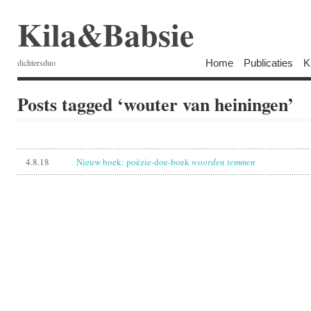
Kila&Babsie
Home
Publicaties
K
dichtersduo
Posts tagged ‘wouter van heiningen’
4.8.18
Nieuw boek: poëzie-doe-boek
woorden temmen