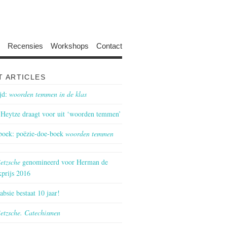
Recensies
Workshops
Contact
T ARTICLES
jd:
woorden temmen in de klas
Heytze draagt voor uit ‘woorden temmen’
boek: poëzie-doe-boek
woorden temmen
etzsche
genomineerd voor Herman de
prijs 2016
bsie bestaat 10 jaar!
etzsche. Catechismen