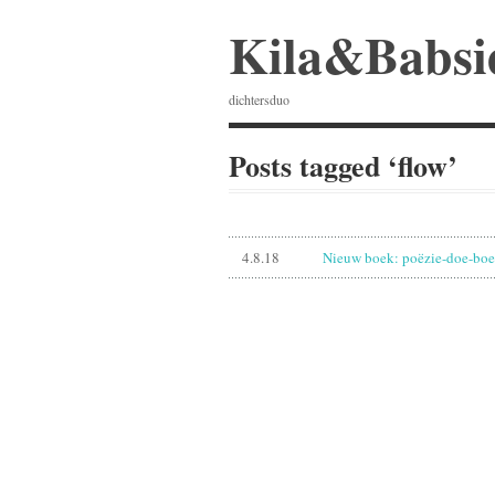
Kila&Babsi
dichtersduo
Posts tagged ‘flow’
4.8.18
Nieuw boek: poëzie-doe-bo