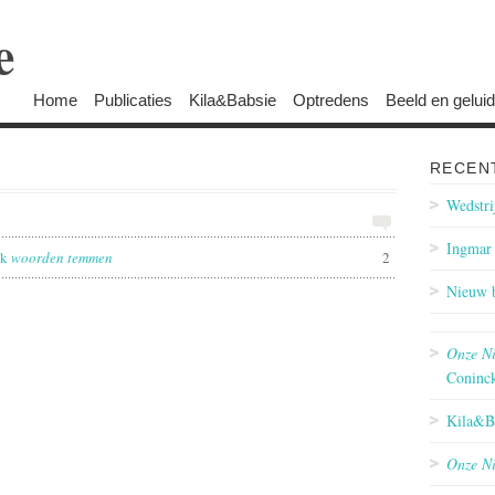
e
Home
Publicaties
Kila&Babsie
Optredens
Beeld en geluid
RECEN
Wedstri
Ingmar 
ek
woorden temmen
2
Nieuw 
Onze Ni
Coninck
Kila&Ba
Onze Ni