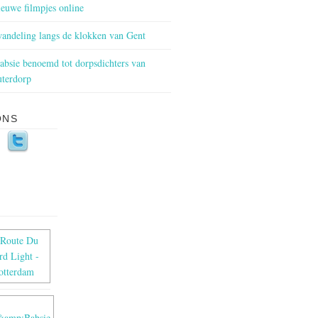
euwe filmpjes online
andeling langs de klokken van Gent
bsie benoemd tot dorpsdichters van
terdorp
ONS
S