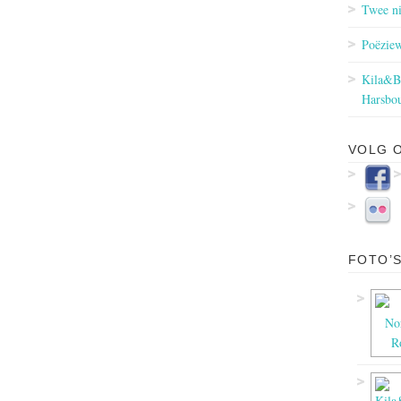
Twee ni
Poëziew
Kila&Ba
Harsbou
VOLG 
FOTO’