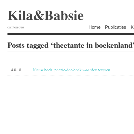
Kila&Babsie
Home
Publicaties
K
dichtersduo
Posts tagged ‘theetante in boekenland
4.8.18
Nieuw boek: poëzie-doe-boek
woorden temmen