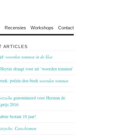
Recensies
Workshops
Contact
T ARTICLES
jd:
woorden temmen in de klas
Heytze draagt voor uit ‘woorden temmen’
boek: poëzie-doe-boek
woorden temmen
etzsche
genomineerd voor Herman de
prijs 2016
bsie bestaat 10 jaar!
etzsche. Catechismen