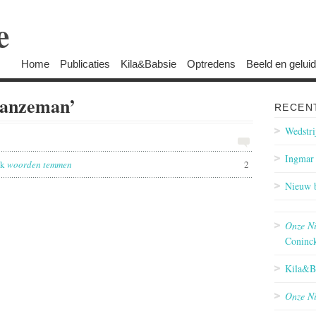
e
Home
Publicaties
Kila&Babsie
Optredens
Beeld en geluid
ganzeman’
RECEN
Wedstri
Ingmar 
ek
woorden temmen
2
Nieuw 
Onze Ni
Coninck
Kila&Ba
Onze Ni