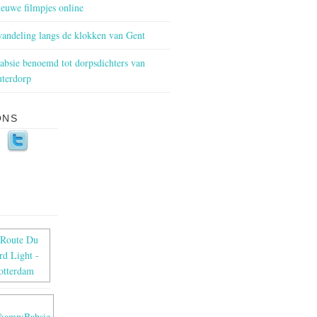
euwe filmpjes online
andeling langs de klokken van Gent
bsie benoemd tot dorpsdichters van
terdorp
ONS
S