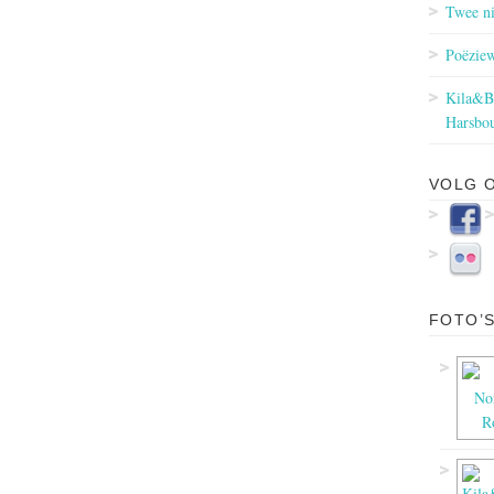
Twee ni
Poëziew
Kila&Ba
Harsbou
VOLG 
FOTO’