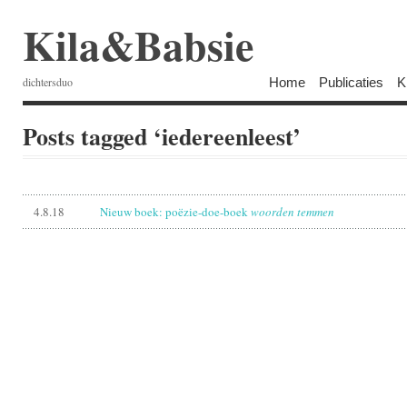
Kila&Babsie
Home
Publicaties
K
dichtersduo
Posts tagged ‘iedereenleest’
4.8.18
Nieuw boek: poëzie-doe-boek
woorden temmen