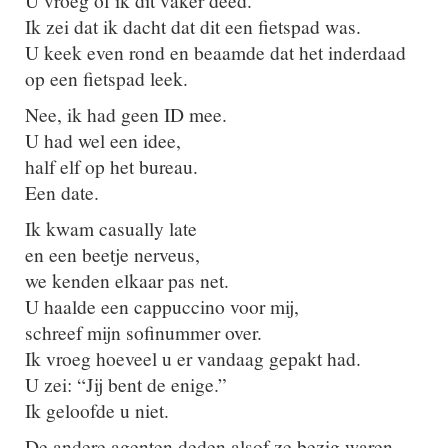
U vroeg of ik dit vaker deed.
Ik zei dat ik dacht dat dit een fietspad was.
U keek even rond en beaamde dat het inderdaad
op een fietspad leek.
Nee, ik had geen ID mee.
U had wel een idee,
half elf op het bureau.
Een date.
Ik kwam casually late
en een beetje nerveus,
we kenden elkaar pas net.
U haalde een cappuccino voor mij,
schreef mijn sofinummer over.
Ik vroeg hoeveel u er vandaag gepakt had.
U zei: “Jij bent de enige.”
Ik geloofde u niet.
De andere agenten deden alsof ze bezig waren.